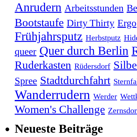
Anrudern
Arbeitsstunden
Be
Bootstaufe
Dirty Thirty
Ergo
Frühjahrsputz
Herbstputz
Hid
Quer durch Berlin
R
queer
Ruderkasten
Silb
Rüdersdorf
Stadtdurchfahrt
Spree
Sternfa
Wanderrudern
Werder
Wett
Women's Challenge
Zernsdor
Neueste Beiträge