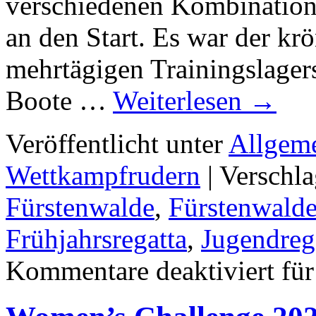
verschiedenen Kombinatione
an den Start. Es war der kr
mehrtägigen Trainingslager
Boote …
Weiterlesen
→
Veröffentlicht unter
Allgem
Wettkampfrudern
|
Verschla
Fürstenwalde
,
Fürstenwalde
Frühjahrsregatta
,
Jugendreg
Kommentare deaktiviert
für