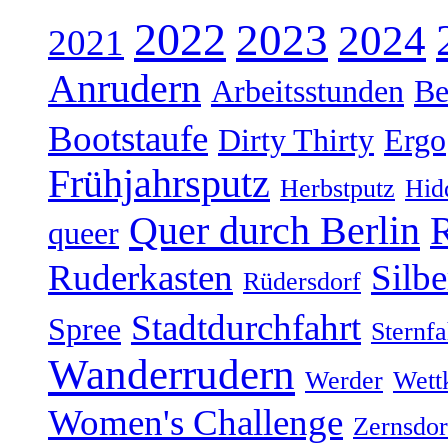
2022
2023
2024
2021
Anrudern
Arbeitsstunden
Be
Bootstaufe
Dirty Thirty
Ergo
Frühjahrsputz
Herbstputz
Hid
Quer durch Berlin
R
queer
Ruderkasten
Silb
Rüdersdorf
Stadtdurchfahrt
Spree
Sternfa
Wanderrudern
Werder
Wett
Women's Challenge
Zernsdor