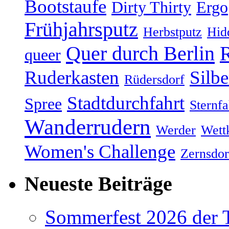
Bootstaufe
Dirty Thirty
Ergo
Frühjahrsputz
Herbstputz
Hid
Quer durch Berlin
R
queer
Ruderkasten
Silb
Rüdersdorf
Stadtdurchfahrt
Spree
Sternfa
Wanderrudern
Werder
Wett
Women's Challenge
Zernsdor
Neueste Beiträge
Sommerfest 2026 der