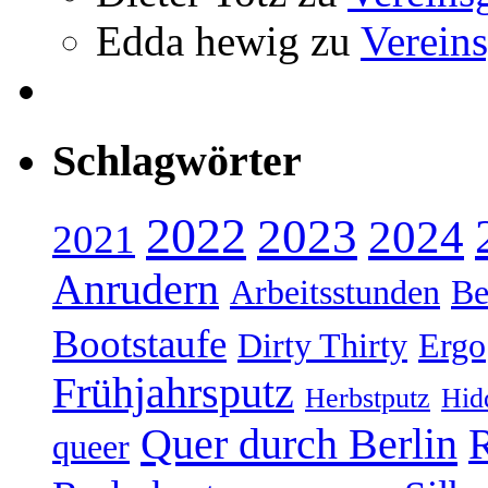
Edda hewig
zu
Vereins
Schlagwörter
2022
2023
2024
2021
Anrudern
Arbeitsstunden
Be
Bootstaufe
Dirty Thirty
Ergo
Frühjahrsputz
Herbstputz
Hid
Quer durch Berlin
R
queer