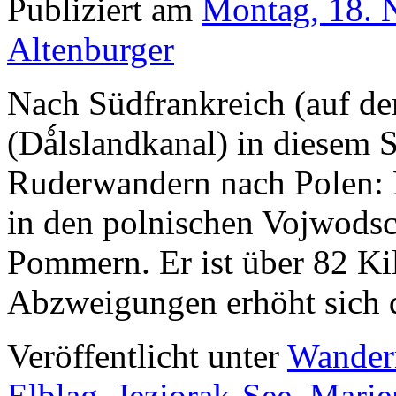
Publiziert am
Montag, 18. 
Altenburger
Nach Südfrankreich (auf d
(Dǻlslandkanal) in diesem
Ruderwandern nach Polen: 
in den polnischen Vojwods
Pommern. Er ist über 82 Ki
Abzweigungen erhöht sich
Veröffentlicht unter
Wander
Elblag
,
Jeziorak-See
,
Marie