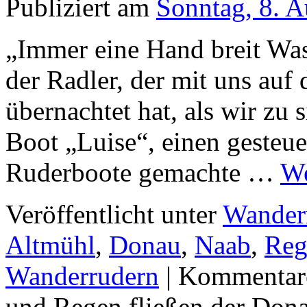
Publiziert am
Sonntag, 8. 
„Immer eine Hand breit Was
der Radler, der mit uns au
übernachtet hat, als wir zu s
Boot „Luise“, einen gesteuer
Ruderboote gemachte …
We
Veröffentlicht unter
Wander
Altmühl
,
Donau
,
Naab
,
Reg
Wanderrudern
|
Kommentare
und Regen fließen der Dona