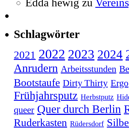
Edda hewig
zu
Vereins
Schlagwörter
2022
2023
2024
2021
Anrudern
Arbeitsstunden
Be
Bootstaufe
Dirty Thirty
Ergo
Frühjahrsputz
Herbstputz
Hid
Quer durch Berlin
R
queer
Ruderkasten
Silb
Rüdersdorf